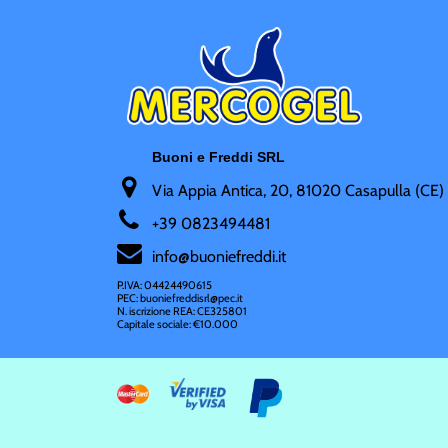
Buoni e Freddi SRL
Via Appia Antica, 20, 81020 Casapulla (CE)
+
39 0823494481
i
nfo@buoniefreddi.it
P.IVA: 04424490615
PEC: buoniefreddisrl@pec.it
N. iscrizione REA: CE325801
Capitale sociale: €10.000