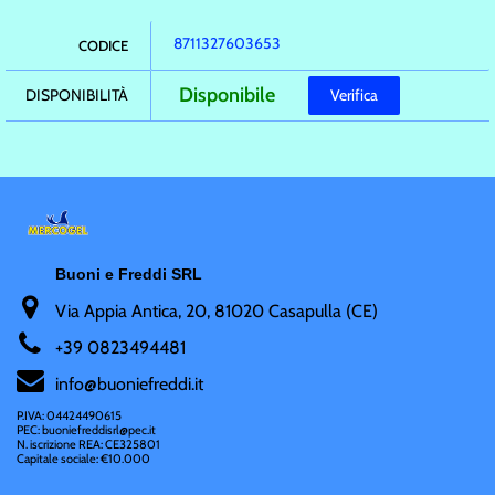
8711327603653
CODICE
Disponibile
DISPONIBILITÀ
Verifica
Buoni e Freddi SRL
Via Appia Antica, 20, 81020 Casapulla (CE)
+
39 0823494481
i
nfo@buoniefreddi.it
P.IVA: 04424490615
PEC: buoniefreddisrl@pec.it
N. iscrizione REA: CE325801
Capitale sociale: €10.000