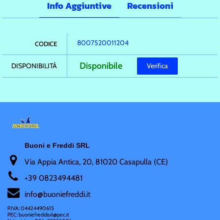
Info Aggiuntive
Recensioni
8007520011204
CODICE
Disponibile
DISPONIBILITÀ
Verifica
Buoni e Freddi SRL
Via Appia Antica, 20, 81020 Casapulla (CE)
+
39 0823494481
i
nfo@buoniefreddi.it
P.IVA: 04424490615
PEC: buoniefreddisrl@pec.it