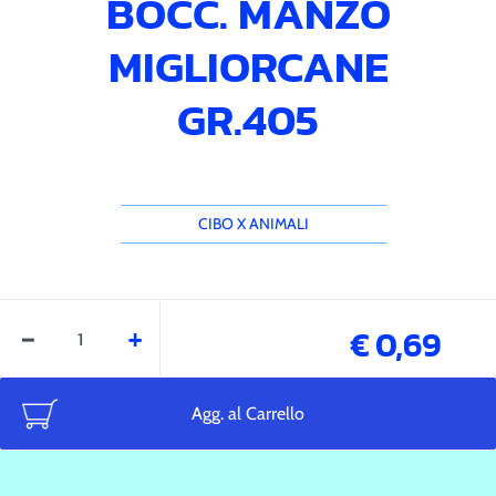
BOCC. MANZO
MIGLIORCANE
GR.405
CIBO X ANIMALI
Quantità
€ 0,69
Agg. al Carrello