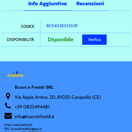
Info Aggiuntive
Recensioni
8034028334528
CODICE
Disponibile
DISPONIBILITÀ
Verifica
Buoni e Freddi SRL
Via Appia Antica, 20, 81020 Casapulla (CE)
+
39 0823494481
i
nfo@buoniefreddi.it
P.IVA: 04424490615
PEC: buoniefreddisrl@pec.it