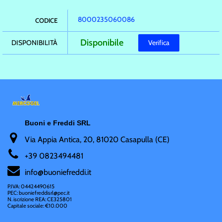
8000235060086
CODICE
Disponibile
DISPONIBILITÀ
Verifica
Buoni e Freddi SRL
Via Appia Antica, 20, 81020 Casapulla (CE)
+
39 0823494481
i
nfo@buoniefreddi.it
P.IVA: 04424490615
PEC: buoniefreddisrl@pec.it
N. iscrizione REA: CE325801
Capitale sociale: €10.000