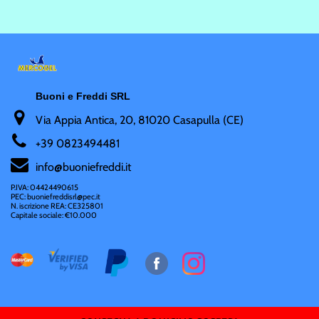
Buoni e Freddi SRL
Via Appia Antica, 20, 81020 Casapulla (CE)
+
39 0823494481
i
nfo@buoniefreddi.it
P.IVA: 04424490615
PEC: buoniefreddisrl@pec.it
N. iscrizione REA: CE325801
Capitale sociale: €10.000