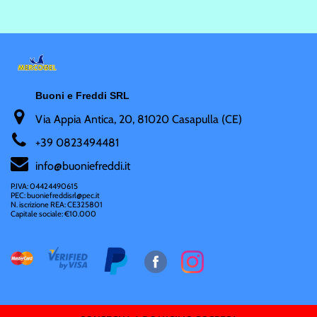
Buoni e Freddi SRL
Via Appia Antica, 20, 81020 Casapulla (CE)
+
39 0823494481
i
nfo@buoniefreddi.it
P.IVA: 04424490615
PEC: buoniefreddisrl@pec.it
N. iscrizione REA: CE325801
Capitale sociale: €10.000