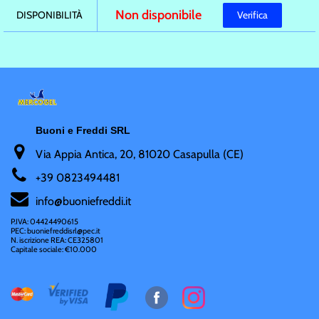
Non disponibile
DISPONIBILITÀ
Verifica
Buoni e Freddi SRL
Via Appia Antica, 20, 81020 Casapulla (CE)
+
39 0823494481
i
nfo@buoniefreddi.it
P.IVA: 04424490615
PEC: buoniefreddisrl@pec.it
N. iscrizione REA: CE325801
Capitale sociale: €10.000