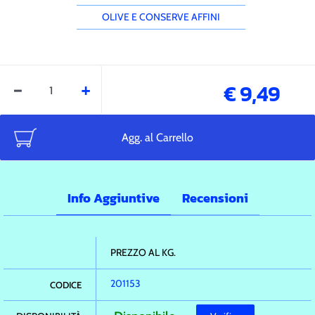
OLIVE E CONSERVE AFFINI
Quantità
€ 9,49
Agg. al Carrello
Info Aggiuntive
Recensioni
Ulteriori informazioni
PREZZO AL KG.
201153
CODICE