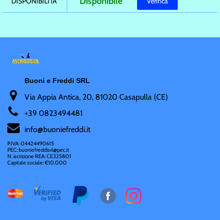
Disponibile
DISPONIBILITÀ
Verifica
Buoni e Freddi SRL
Via Appia Antica, 20, 81020 Casapulla (CE)
+
39 0823494481
i
nfo@buoniefreddi.it
P.IVA: 04424490615
PEC: buoniefreddisrl@pec.it
N. iscrizione REA: CE325801
Capitale sociale: €10.000