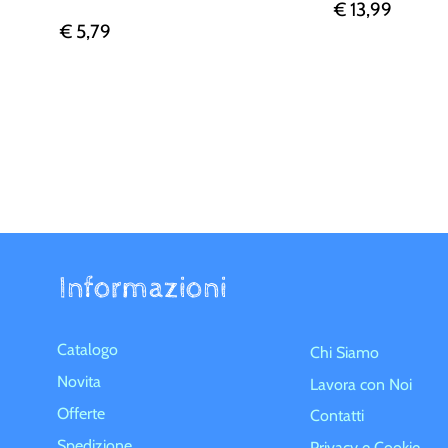
€ 13,99
€ 5,79
Informazioni
Catalogo
Chi Siamo
Novita
Lavora con Noi
Offerte
Contatti
Spedizione
Privacy e Cookie