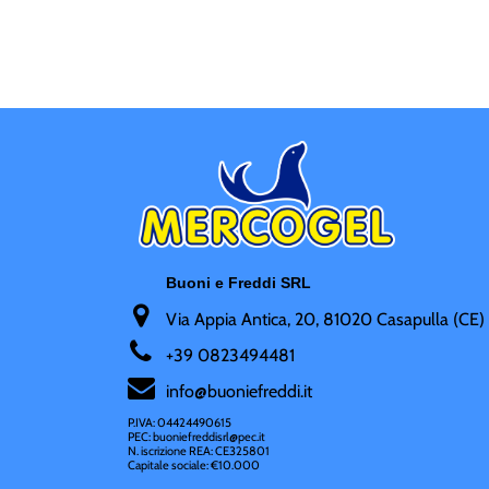
Buoni e Freddi SRL
Via Appia Antica, 20, 81020 Casapulla (CE)
+
39 0823494481
i
nfo@buoniefreddi.it
P.IVA: 04424490615
PEC: buoniefreddisrl@pec.it
N. iscrizione REA: CE325801
Capitale sociale: €10.000