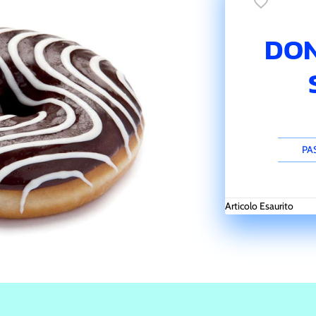
favorite_border
DO
PA
Articolo Esaurito