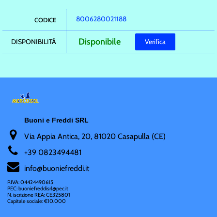
8006280021188
CODICE
Disponibile
DISPONIBILITÀ
Verifica
Buoni e Freddi SRL
Via Appia Antica, 20, 81020 Casapulla (CE)
+
39 0823494481
i
nfo@buoniefreddi.it
P.IVA: 04424490615
PEC: buoniefreddisrl@pec.it
N. iscrizione REA: CE325801
Capitale sociale: €10.000