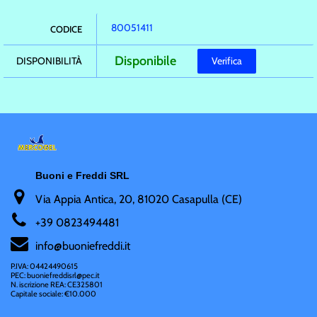
80051411
CODICE
Disponibile
DISPONIBILITÀ
Verifica
Buoni e Freddi SRL
Via Appia Antica, 20, 81020 Casapulla (CE)
+
39 0823494481
i
nfo@buoniefreddi.it
P.IVA: 04424490615
PEC: buoniefreddisrl@pec.it
N. iscrizione REA: CE325801
Capitale sociale: €10.000