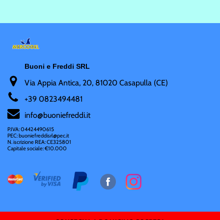
Buoni e Freddi SRL
Via Appia Antica, 20, 81020 Casapulla (CE)
+
39 0823494481
i
nfo@buoniefreddi.it
P.IVA: 04424490615
PEC: buoniefreddisrl@pec.it
N. iscrizione REA: CE325801
Capitale sociale: €10.000