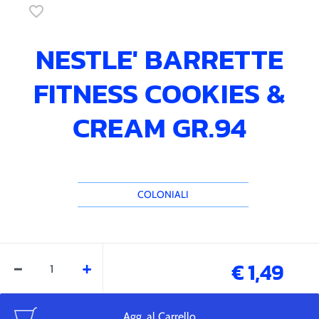
favorite_border
NESTLE' BARRETTE
FITNESS COOKIES &
CREAM GR.94
COLONIALI
Quantità
€ 1,49
Agg. al Carrello