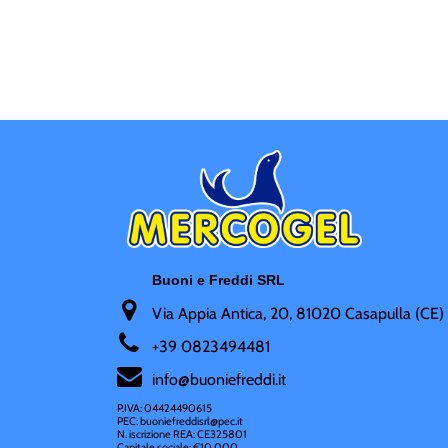
Buoni e Freddi SRL
Via Appia Antica, 20, 81020 Casapulla (CE)
+
39 0823494481
i
nfo@buoniefreddi.it
P.IVA: 04424490615
PEC: buoniefreddisrl@pec.it
N. iscrizione REA: CE325801
Capitale sociale: €10.000