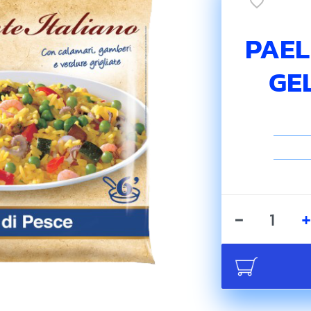
favorite_border
PAEL
GEL
Quantità