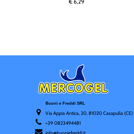
€ 6,29
Buoni e Freddi SRL
Via Appia Antica, 20, 81020 Casapulla (CE)
+
39 0823494481
i
nfo@buoniefreddi.it