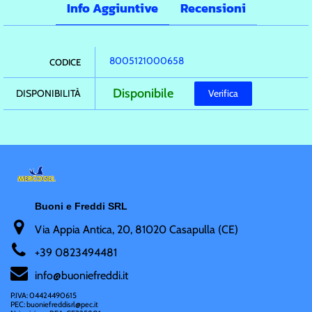
Info Aggiuntive
Recensioni
8005121000658
CODICE
Disponibile
DISPONIBILITÀ
Verifica
Buoni e Freddi SRL
Via Appia Antica, 20, 81020 Casapulla (CE)
+
39 0823494481
i
nfo@buoniefreddi.it
P.IVA: 04424490615
PEC: buoniefreddisrl@pec.it