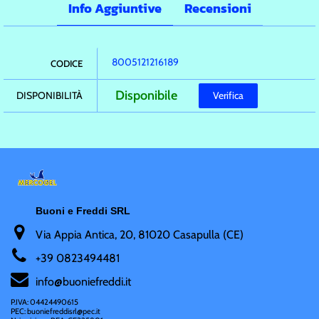
Info Aggiuntive
Recensioni
8005121216189
CODICE
Disponibile
DISPONIBILITÀ
Verifica
Buoni e Freddi SRL
Via Appia Antica, 20, 81020 Casapulla (CE)
+
39 0823494481
i
nfo@buoniefreddi.it
P.IVA: 04424490615
PEC: buoniefreddisrl@pec.it