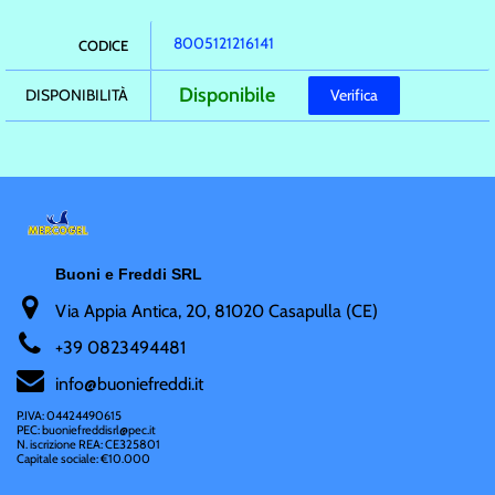
8005121216141
CODICE
Disponibile
DISPONIBILITÀ
Verifica
Buoni e Freddi SRL
Via Appia Antica, 20, 81020 Casapulla (CE)
+
39 0823494481
i
nfo@buoniefreddi.it
P.IVA: 04424490615
PEC: buoniefreddisrl@pec.it
N. iscrizione REA: CE325801
Capitale sociale: €10.000