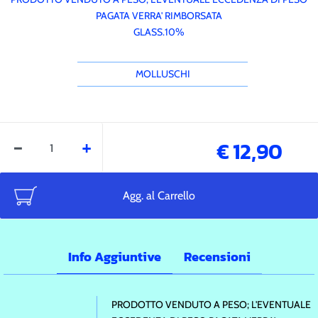
PAGATA VERRA' RIMBORSATA
GLASS.10%
MOLLUSCHI
Quantità
€ 12,90
Agg. al Carrello
Info Aggiuntive
Recensioni
Ulteriori informazioni
PRODOTTO VENDUTO A PESO; L'EVENTUALE