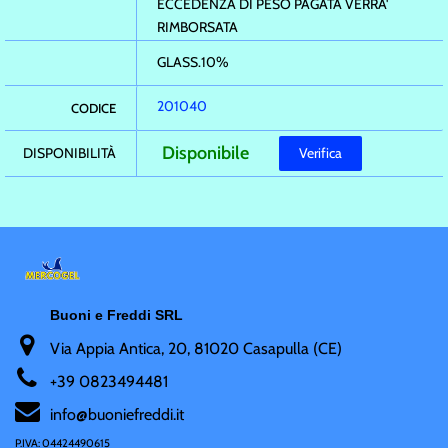
ECCEDENZA DI PESO PAGATA VERRA'
RIMBORSATA
GLASS.10%
201040
CODICE
Disponibile
DISPONIBILITÀ
Verifica
Buoni e Freddi SRL
Via Appia Antica, 20, 81020 Casapulla (CE)
+
39 0823494481
i
nfo@buoniefreddi.it
P.IVA: 04424490615