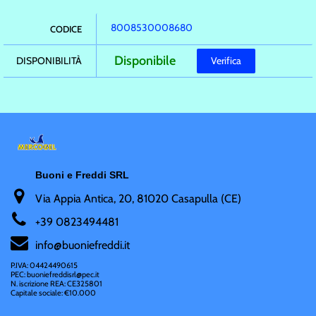
8008530008680
CODICE
Disponibile
DISPONIBILITÀ
Verifica
Buoni e Freddi SRL
Via Appia Antica, 20, 81020 Casapulla (CE)
+
39 0823494481
i
nfo@buoniefreddi.it
P.IVA: 04424490615
PEC: buoniefreddisrl@pec.it
N. iscrizione REA: CE325801
Capitale sociale: €10.000